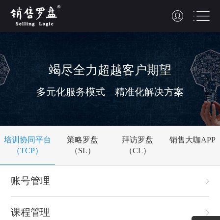
竭尽全力
超越
客户期望
多元化服务模式 精准化解决方案
培训协同平台
策略罗盘
拜访罗盘
销售大咖APP
（TCP）
（SL）
（CL）
账号管理
课程管理