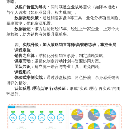
策略。
以客户价值为导向
：同时满足企业战略需求（如降本增效）
与个人诉求（如职业晋升、权力巩固）。
数据驱动决策
：通过销售罗盘®等工具，量化分析项目风险、
赢率预测，优化资源配置。
数据验证
：该方法论历经15年、经过上千家企业、上万个大
单检验，助力销售有效提升赢单率。
四
、
实战升级：加入策略销售导师/高管教练班，掌控全局
课程定位
销售之庙算
：结构化分析销售形势，制定清晰策略。
谋定而动
：逻辑化制定行动计划与资源协同方案。
团队共识
：建立统一语言与专业工具，避免内耗。
课程形式
体验式案例实战
：通过
沙盘模拟
、角色扮演，亲身感受销售
博弈的精妙。
认知反思-理论点评-行动验证
：形成“实践-理论-再实践”的闭
环提升。