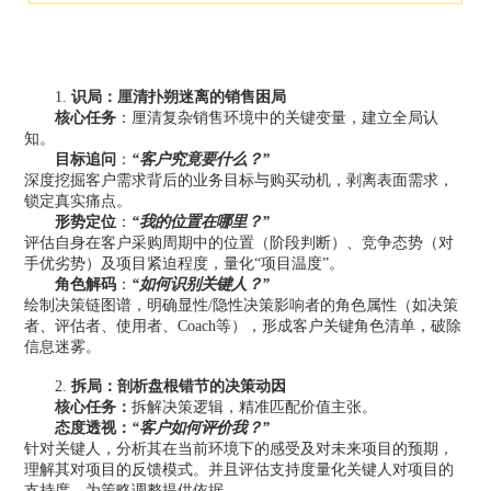
1.
识局：厘清扑朔迷离的销售困局
核心任务
：厘清复杂销售环境中的关键变量，建立全局认
知。
目标追问
：
“
客户究竟要什么？
”
深度挖掘客户需求背后的业务目标与购买动机，剥离表面需求，
锁定真实痛点。
形势定位
：
“
我的位置在哪里？
”
评估自身在客户采购周期中的位置（阶段判断）、竞争态势（对
手优劣势）及项目紧迫程度，量化
“
项目温度
”
。
角色解码
：
“
如何识别关键人？
”
绘制决策链图谱，明确显性
/
隐性决策影响者的角色属性（如决策
者、评估者、使用者、Coach等），形成客户关键角色清单，破除
信息迷雾。
2
.
拆局：剖析盘根错节的决策动因
核心任务：
拆解决策逻辑，精准匹配价值主张。
态度透视
：
“
客户如何评价我？
”
针对关键人，分析其在当前环境下的感受及对未来项目的预期，
理解其对项目的反馈模式。并且评估支持度量化关键人对项目的
支持度，为策略调整提供依据。