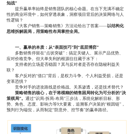
知战”
提升赢单率始终是销售团队的核心命题。在当下充满不确定
性的商业环境中，如何穿透表象，洞察项目背后的
决策
网络与人
性逻辑？
《大客户销售—策略销售》方法论给出了答案——
以结构化
思维拆解困局，用策略性布局掌控全局。
一、
赢单的本质：从“表面技巧”到“底层博弈”
多数销售停留在“点状突破”：搞定关键人、展示产品优势、
应对价格竞争。但大单失利的根源往往藏于水下：
支持者的立场是否稳固？其与反对者是否存在隐秘利益关
联？
客户反对的“借口”背后，是权力斗争、个人利益受损，还是
变革恐惧？
竞争对手的进攻路线是价格战、关系渗透，还是技术替代？
策略销售的核心，在于将模糊的销售困局转化为可分析的“决
策棋局”。
通过“识局-拆局-布局”三步法，系统化解析目标、形
势、角色、态度、影响力等9大要素，追溯客户决策的“根因链”，
预判行为端倪，从而制定“防意外、控节奏”的赢单路径。