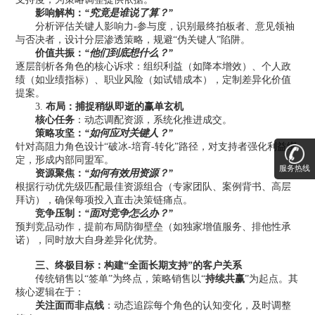
影响解构：
“究竟是谁说了算？”
分析评估关键人影响力-参与度，识别最终拍板者、意见领袖
与否决者，设计分层渗透策略，规避“伪关键人”陷阱。
价值共振
：
“
他们到底想什么？
”
逐层剖析各角色的核心诉求：组织利益（如降本增效）、个人政
绩（如业绩指标）、职业风险（如试错成本），定制差异化价值
提案。
3
.
布局：捕捉稍纵即逝的赢单玄机
核心任务
：动态调配资源，系统化推进成交。
策略攻坚
：
“
如何应对关键人？
”
针对高阻力角色设计
“
破冰
-
培育
-
转化
”
路径，对支持者强化利益绑
定，形成内部同盟军。
服务热线
资源聚焦
：
“
如何有效用资源？
”
根据行动优先级匹配最佳资源组合（专家团队、案例背书、高层
拜访），确保每项投入直击决策链痛点。
竞争压制
：
“
面对竞争怎么办？
”
预判竞品动作，提前布局防御壁垒（如独家增值服务、排他性承
诺），同时放大自身差异化优势。
三、
终极目标：构建“全面长期支持”的客户关系
传统销售以“签单”为终点，策略销售以“
持续共赢
”为起点。其
核心逻辑在于：
关注面而非点线
：动态追踪每个角色的认知变化，及时调整