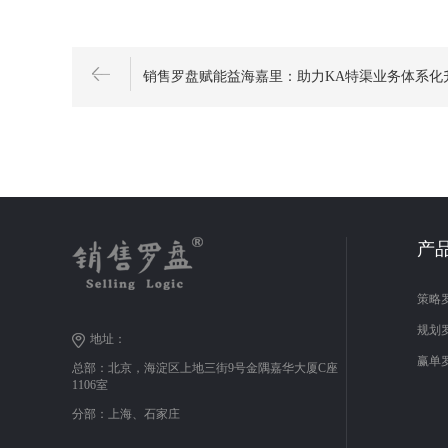
销售罗盘赋能益海嘉里：助力KA特渠业务体系化
产
策略
规划
地址：
赢单
总部：北京，海淀区上地三街9号金隅嘉华大厦C座
1106室
分部：上海、石家庄