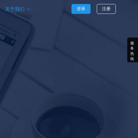
关于我们
登录
注册

服
务
热
线