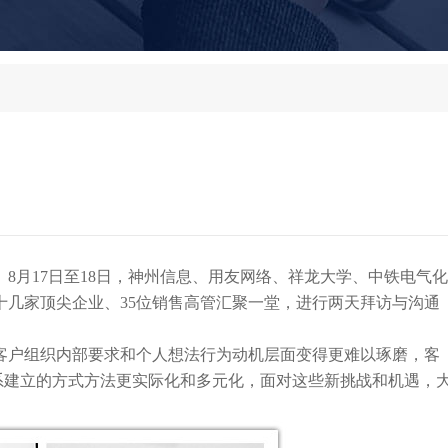
。
8
月
17
日至
18
日，神州信息、用友网络、祥龙大学、中铁电气化
十几家
顶尖企业、
35
位销售高管汇聚一堂，
进行
两天
拜访与沟通
客户组织内部要求和个人想法行为动机层面变得更难以琢磨，客
关系建立的方式方法更实际化和多元化，面对这些新挑战和机遇，