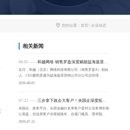
您的位置：
首页
>
企业动态
相关新闻
08-05 ——
和越网络·销售罗盘深度赋能益海嘉里：
以"央国企开发经营地图"破解KA增长命题
近日，和越（北京）网络科技有限公司（销售罗盘®）创始
人、CEO夏凯受邀为益海嘉里营销公司分公司总经理...
2026-08-05
07-22 ——
三步拿下政企大客户！央国企深度拓客
实战营赋能团队破局增长
央国企、政务平台、头部金融白名单客户是对公业务增长核
大
心底盘，但这类客户决策链路长、合规门槛高、需求隐...
2026-07-22