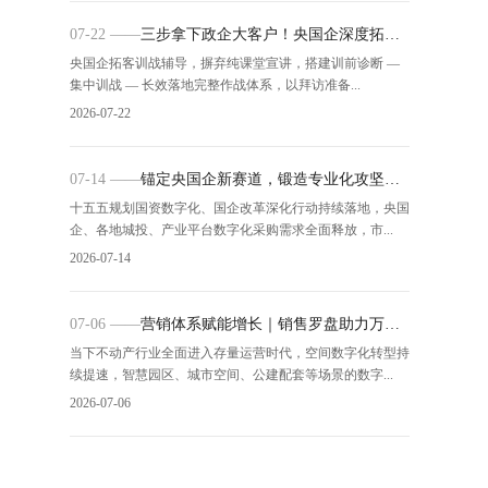
07-22 ——
三步拿下政企大客户！央国企深度拓客
实战营赋能团队破局增长
央国企拓客训战辅导，摒弃纯课堂宣讲，搭建训前诊断 —
集中训战 — 长效落地完整作战体系，以拜访准备...
2026-07-22
07-14 ——
锚定央国企新赛道，锻造专业化攻坚铁
军
十五五规划国资数字化、国企改革深化行动持续落地，央国
企、各地城投、产业平台数字化采购需求全面释放，市...
2026-07-14
07-06 ——
营销体系赋能增长｜销售罗盘助力万物
云搭建智慧空间业务规模化作战体系
当下不动产行业全面进入存量运营时代，空间数字化转型持
续提速，智慧园区、城市空间、公建配套等场景的数字...
2026-07-06