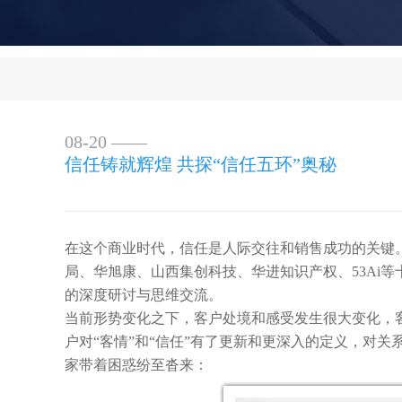
08-20 ——
信任铸就辉煌 共探“信任五环”奥秘
在这个商业时代，信任是人际交往和销售成功的关键
局、华旭康、山西集创科技、华进知识产权、
53Ai
等
的
深度研讨与思维交流
。
当前形势变化之下，客户处境和感受发生很大变化，
户对“客情”和“信任”有了更新和更深入的定义，对
家带着困惑纷至沓来：