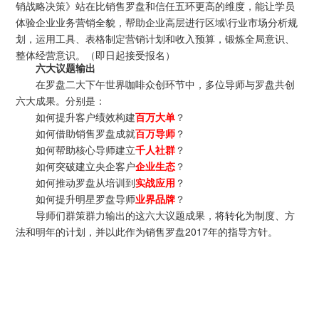
销战略决策》
站在比销售罗盘和信任五环更高的维度，能让学员
体验企业业务营销全貌，帮助企业高层进行区域\行业市场分析规
划，运用工具、表格制定营销计划和收入预算，锻炼全局意识、
整体经营意识。（即日起接受报名）
六大议题输出
在罗盘二大下午世界咖啡众创环节中，多位导师与罗盘共创
六大成果。分别是：
如何提升客户绩效构建
百万大单
？
如何借助销售罗盘成就
百万导师
？
如何帮助核心导师建立
千人社群
？
如何突破建立央企客户
企业生态
？
如何推动罗盘从培训到
实战应用
？
如何提升明星罗盘导师
业界品牌
？
导师们群策群力输出的这六大议题成果，将转化为制度、方
法和明年的计划，并以此作为销售罗盘2017年的指导方针。