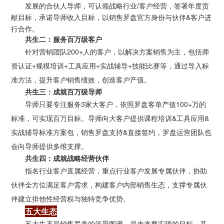
发展的合伙人导师，可认领战略行业/客户经营，签署年度贡
献目标，承诺导师收入目标，以销售罗盘官方身份与伙伴&客户进
行合作。
共生二：服务百万级客户
针对营销团队200+人的客户，以解决方案销售为主，包括
师
资认证+规模培训+工具应用+实战辅导+技能比赛等，通过导入标
准方法，提升客户销售绩效，创造客户产值。
共生三：成就百万级导师
导师只要专注服务3家大客户，依照罗盘客单产值100+万的
标准，可实现百万目标。导师向大客户提供课程培训&工具应用&
实战辅导标准方案包，销售罗盘支持&直接签约，罗盘运营团队也
会向导师提供多维支撑。
共生四：成就战略经营伙伴
指名行业客户直属经营，重点行业客户发展专属伙伴，协助
伙伴全方位满足客户需求，构建客户内部销售生态，支撑专属伙
伴建立排他性经营权与独特竞争优势。
五大生态
五大生态是销售罗盘的远景图谱，是未来要实现的目标。其