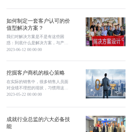
剧，企业利润压缩；客户需求多
变，决策愈加谨慎。那么，如何实
现人效增长？人效增长到底靠什
如何制定一套客户认可的价
么？就成为企业战略发展的关键问
值型解决方案？
题。
我们对解决方案是不是有这些困
惑：到底什么是解决方案，与产品
有什么区别？资料倒是很多，可堆
2023-06-12 00:00:00
砌起来总是缺少逻辑？客户需求模
糊不清又该怎么来写解决方案？如
何将产品服务与客户需求合理对接
挖掘客户商机的核心策略
起来？我们提供的解决方案与竞争
对手的没区别？......
在实际的销售中，很多销售人员面
对业绩不理想的现状，习惯用这样
一句话来回应部门领导的问询，这
2023-05-22 00:00:00
句话就是“缺少商机”。缺少商机是
不是导致业绩不理想的关键原因所
在，这还得具体问题具体分析。
成就行业总监的六大必备技
能