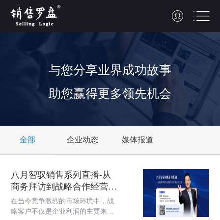
与您
分享
业界
成功故事
助您赢得更多领先机会
全部
企业动态
媒体报道
八月智驭销售系列直播-从
商务拜访到战略合作经营进
阶之旅
在当今竞争激烈的市场环境中，战
略客户不仅是企业利润的主要来