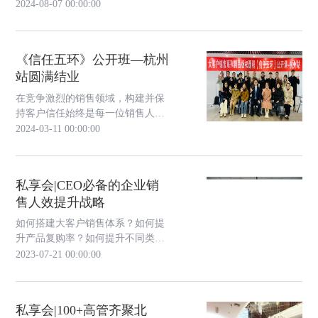
源，更是推动企业持续成长的关键
2024-08-07 00:00:00
力量。为了帮助您更好地应对大客
户经营管理的挑战，深化与战略客
户的合作关系，我们精心筹备了“战
《信任五环》公开班—杭州
略客户经营”系列直播助力您推动企
站圆满结业
业持续增长。
在竞争激烈的销售领域，构建并保
持客户信任始终是每一位销售人员
的核心课题。为了应对这一挑战，
2024-03-11 00:00:00
《信任五环》课程应运而生，它“以
客户为中心”的理念和具有实战指导
性的技巧，为复杂销售领域的销售
私享会|CEO必备的企业销
人员提供了一把打开客户信任之门
售人效提升战略
的关键钥匙。 如今，这门课程早已
成为销售罗盘的版权课程之一，并
如何搭建大客户销售体系？如何提
且已经帮...
升产品复购率？如何提升不同类型
客户的赢单率？如何提高销售人均
2023-07-21 00:00:00
单产？如何实现销售团队ROI的最
大化？如何实现销售团队的高效管
理？等等。围绕“CEO必须知道的企
私享会|100+高管齐聚北
业销售人效提升战略”的专题讨论