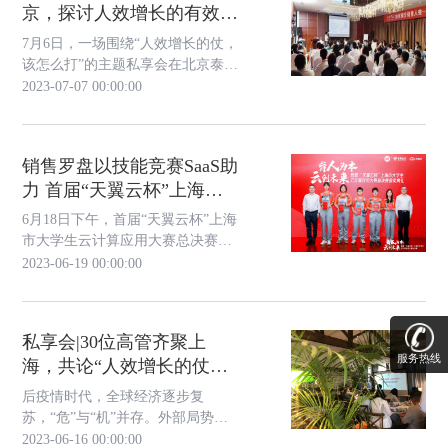
京，探讨人效增长的有效路
会，7月21日在北京举行
径
7月6日，一场围绕“人效增长的仗，
该怎么打”的主题私享会在北京泰山
饭店举行。本次私享会邀请了来自
2023-07-07 00:00:00
金融、ICT、教育咨询、文化传媒
等行业的100多位创始人、CE0和营
销副总裁等高管参加，与销售罗盘
销售罗盘以技能竞赛SaaS助
©创始人夏凯老师一起展开研讨。
力 首届“天翼云杯”上海市
大学生云计算应用大赛圆满
6月18日下午，首届“天翼云杯”上海
收官
市大学生云计算应用大赛总决赛在
上海大学宝山校区召开，来自沪上
2023-06-19 00:00:00
各大高校的10支参赛队伍闯入决
赛。销售罗盘作为大赛技术支撑单
位之一提供线上技能竞赛评分系统
私享会|30位高管齐聚上
支撑。
服务热线
海，共论“人效增长的仗，
该怎么打？”
后疫情时代，全球经济逐步复
苏，“危”与“机”并存。外部局势巨
变，市场捉摸不定；整体竞争加
2023-06-16 00:00:00