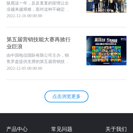
纵观这一年，反反复复的疫情让企
业越来越艰难，面对这种不确定的
大环境，企业要如何走出困境？有
2022-12-16 00:00:00
人说，疫情是灾难，也是试金石。
因为在数字经济席卷全球的浪潮
中，疫情成为了企业智能化和数字
第五届营销技能大赛再掀行
化的催化剂，倒逼企业转型升级，
业巨浪
主动拥抱商业互联和智能化变革。
在企业数字化转型的过程中，用
由中国电信国际有限公司主办，销
户、数据和资源是企业...
售罗盘提供支撑的第五届营销技能
大赛，历时4个多月，最终于12月2
2022-12-05 00:00:00
日落下帷幕。14支铁三角团队、42
名精英选手，经过初赛、复赛的激
烈比拼，最终从18支来自香港、中
东非、欧洲、亚太、美洲五大区域
点击浏览更多
的赛队中脱颖而出。
产品中心
常见问题
关于我们