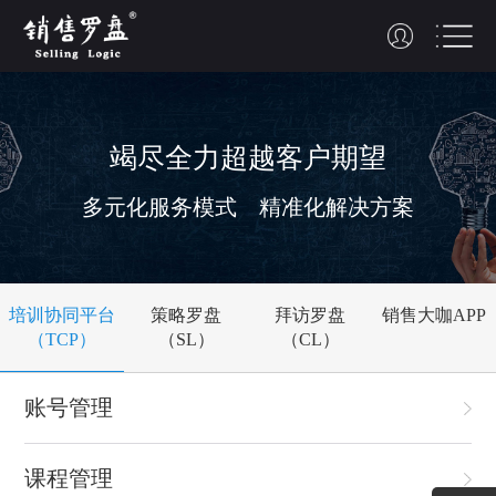
竭尽全力
超越
客户期望
多元化服务模式 精准化解决方案
培训协同平台
策略罗盘
拜访罗盘
销售大咖APP
（TCP）
（SL）
（CL）
账号管理
课程管理